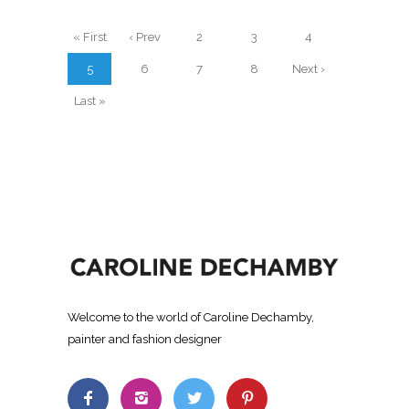
« First
‹ Prev
2
3
4
5
6
7
8
Next ›
Last »
Welcome to the world of Caroline Dechamby,
painter and fashion designer