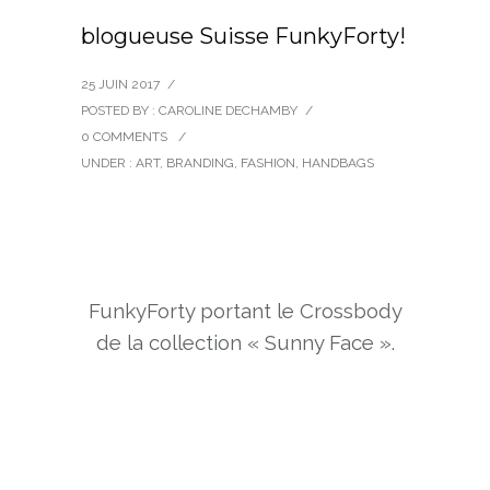
blogueuse Suisse FunkyForty!
25 JUIN 2017
/
POSTED BY : CAROLINE DECHAMBY
/
0 COMMENTS
/
UNDER :
ART
,
BRANDING
,
FASHION
,
HANDBAGS
FunkyForty portant le Crossbody
de la collection « Sunny Face ».