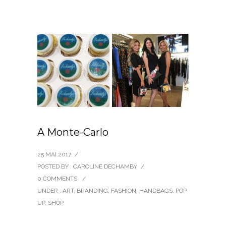
A Monte-Carlo
25 MAI 2017
/
POSTED BY : CAROLINE DECHAMBY
/
0 COMMENTS
/
UNDER :
ART
,
BRANDING
,
FASHION
,
HANDBAGS
,
POP
UP
,
SHOP