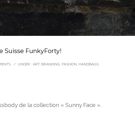
use Suisse FunkyForty!
MENTS
/
UNDER :
ART
,
BRANDING
,
FASHION
,
HANDBAGS
ssbody de la collection « Sunny Face ».